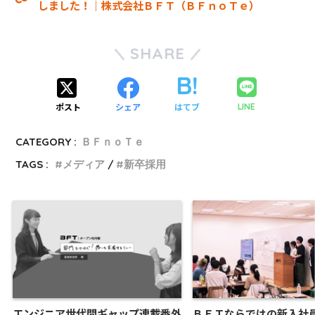
しました！｜株式会社ＢＦＴ（ＢＦｎｏＴｅ）
SHARE
ポスト
シェア
はてブ
LINE
CATEGORY :
ＢＦｎｏＴｅ
TAGS :
メディア
新卒採用
エンジニア世代間ギャップ連載番外
ＢＦＴならではの新入社