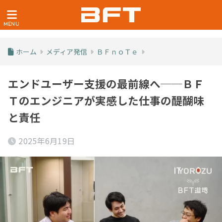
ホーム
メディア発信
ＢＦｎｏＴｅ
エンドユーザー支援の最前線へ──ＢＦ
Ｔのエンジニアが実感した仕事の醍醐味
と責任
2025年6月19日