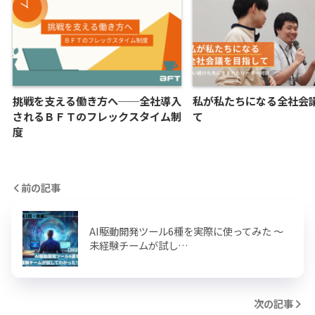
挑戦を支える働き方へ──全社導入
私が私たちになる全社会
されるＢＦＴのフレックスタイム制
て
度
前の記事
AI駆動開発ツール6種を実際に使ってみた ～
未経験チームが試し…
次の記事