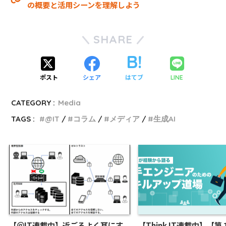
の概要と活用シーンを理解しよう
SHARE
ポスト
シェア
はてブ
LINE
CATEGORY :
Media
TAGS :
@IT
コラム
メディア
生成AI
【＠IT連載中】近ごろよく耳にす
【Think IT連載中】【