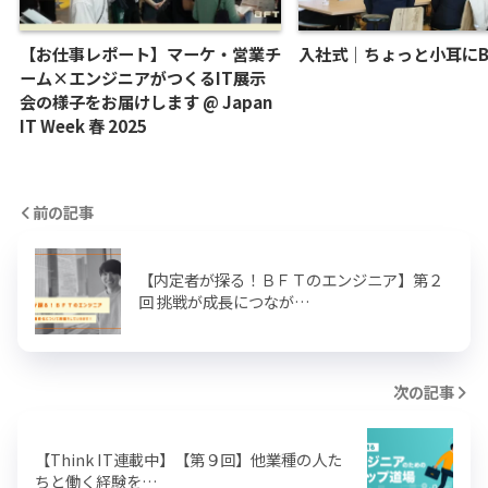
【お仕事レポート】マーケ・営業チ
入社式｜ちょっと小耳にB
ーム×エンジニアがつくるIT展示
会の様子をお届けします @ Japan
IT Week 春 2025
前の記事
【内定者が探る！ＢＦＴのエンジニア】第２
回 挑戦が成長につなが…
次の記事
【Think IT連載中】【第９回】他業種の人た
ちと働く経験を…