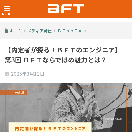
ホーム
メディア発信
ＢＦｎｏＴｅ
【内定者が探る！ＢＦＴのエンジニア】
第3回 ＢＦＴならではの魅力とは？
2025年3月12日