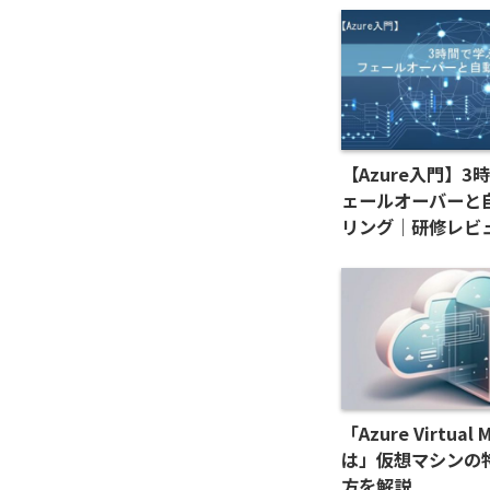
【Azure入門】3
ェールオーバーと
リング｜研修レビュ
「Azure Virtual 
は」仮想マシンの
方を解説