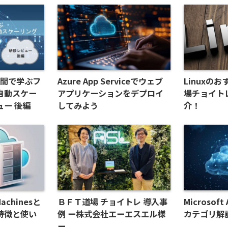
時間で学ぶフ
Azure App Serviceでウェブ
Linuxの
自動スケー
アプリケーションをデプロイ
場チョイト
ー 後編
してみよう
介！
Machinesと
ＢＦＴ道場 チョイトレ 導入事
Microsof
特徴と使い
例 ー株式会社エーエスエル様
カテゴリ解説
ー