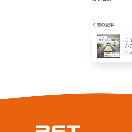
前の記事
Ｉ
必
ィ