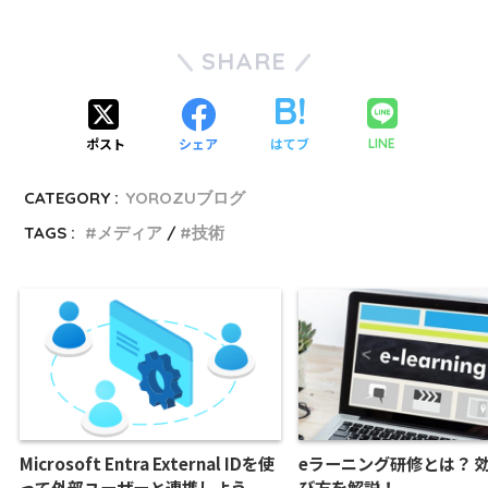
SHARE
ポスト
シェア
はてブ
LINE
CATEGORY :
YOROZUブログ
TAGS :
メディア
技術
Microsoft Entra External IDを使
eラーニング研修とは？ 
って外部ユーザーと連携しよう
び方を解説！