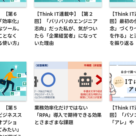
中】【第６
【Think IT連載中】【第２
【Think 
「効率化」
回】「バリバリのエンジニア
回】最初の
なツール。
志向」だった私が、気がつい
念」づくり
ことなく
たら「企業経営者」になって
を作る」と
る使い方」
いた理由
を振り返る
中】【第５
業務効率化だけではない
【Think 
ビジネスス
「RPA」導入で期待できる効果
回】「パソ
オプショ
とさまざまな課題
「アレ」や
てみたい」