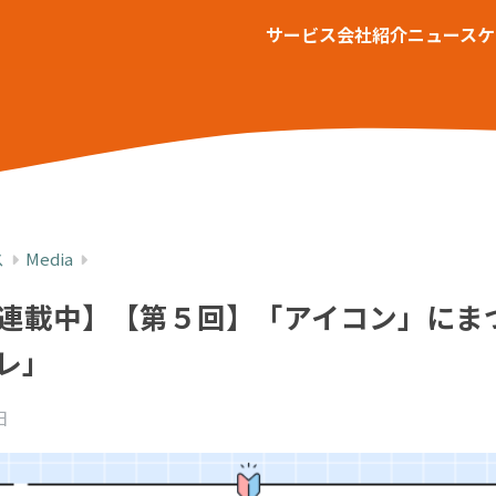
サービス
会社紹介
ニュース
ケ
ス
Media
k IT連載中】【第５回】「アイコン」に
レ」
日