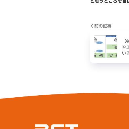
と思うところを自
前の記事
【
や
い