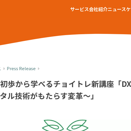
サービス
会社紹介
ニュース
ケ
ス
Press Release
て初歩から学べるチョイトレ新講座「D
ジタル技術がもたらす変革～」