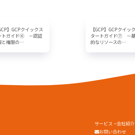
GCP】GCPクイックス
【GCP】GCPクイッ
ートガイド④ －認証
タートガイド⑦ －
報と権限の…
的なリソースの…
サービス
会社紹介
お問い合わせ