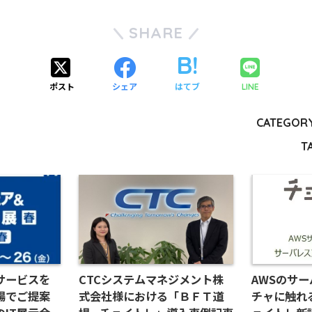
SHARE
ポスト
シェア
はてブ
LINE
CATEGORY
T
サービスを
CTCシステムマネジメント株
AWSのサ
場でご提案
式会社様における「ＢＦＴ道
チャに触れ