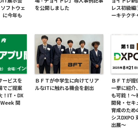
IT展示会
場 - チョイトレ」導入事例記事
ョイトレ新
ek ソフトウェ
を公開しました
レス初級編
」に今年も
ーキテクチ
サービスを
ＢＦＴが中学生に向けてリア
ＢＦＴが提
場でご提案
ルなITに触れる機会を創出
一挙に紹介
！IT・DX
も可能！～
 Week 関
開発・セキ
育成のため
シスDXPO 
出展～