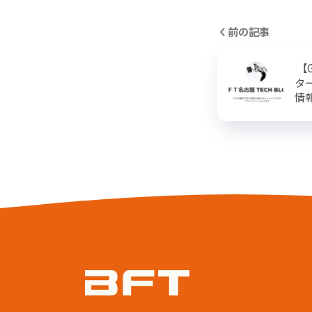
前の記事
【
タ
情