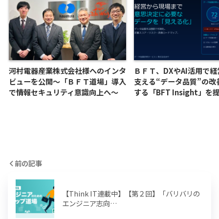
河村電器産業株式会社様へのインタ
ＢＦＴ、DXやAI活用で
ビューを公開～「ＢＦＴ道場」導入
支える“データ品質”の改
で情報セキュリティ意識向上へ～
する「BFT Insight」
前の記事
【Think IT連載中】【第２回】「バリバリの
エンジニア志向…