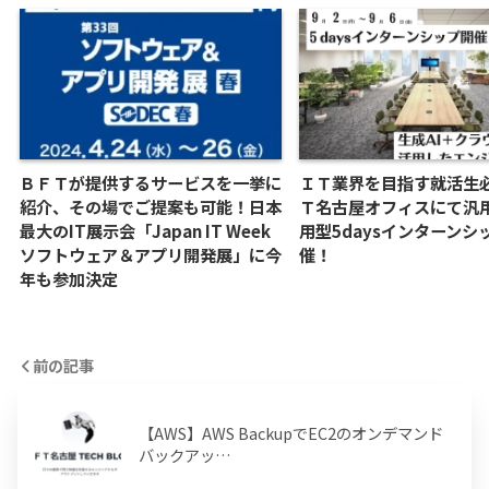
ＢＦＴが提供するサービスを一挙に
ＩＴ業界を目指す就活生
紹介、その場でご提案も可能！日本
Ｔ名古屋オフィスにて汎
最大のIT展示会「Japan IT Week
用型5daysインターンシ
ソフトウェア＆アプリ開発展」に今
催！
年も参加決定
前の記事
【AWS】AWS BackupでEC2のオンデマンド
バックアッ…