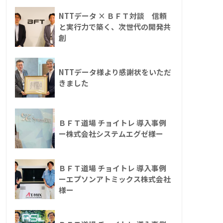
NTTデータ × ＢＦＴ対談 信頼
と実行力で築く、次世代の開発共
創
NTTデータ様より感謝状をいただ
きました
ＢＦＴ道場 チョイトレ 導入事例
ー株式会社システムエグゼ様ー
ＢＦＴ道場 チョイトレ 導入事例
ーエプソンアトミックス株式会社
様ー