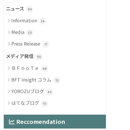
ニュース
94
Information
24
Media
53
Press Release
17
メディア発信
115
ＢＦｎｏＴｅ
48
BFT Insight コラム
15
YOROZUブログ
42
はてなブログ
10
Reccomendation