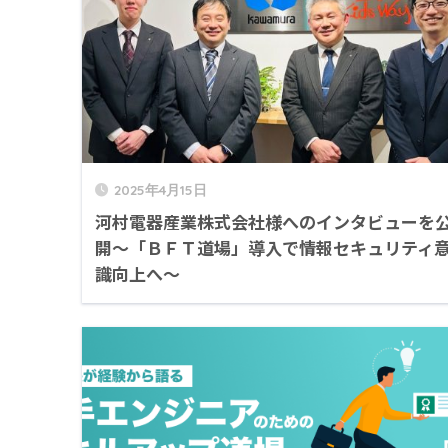
2025年4月15日
河村電器産業株式会社様へのインタビューを
開～「ＢＦＴ道場」導入で情報セキュリティ
識向上へ～