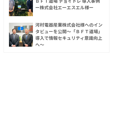
ＢＦＴ道場 チョイトレ 導入事例
ー株式会社エーエスエル様ー
河村電器産業株式会社様へのイン
タビューを公開～「ＢＦＴ道場」
導入で情報セキュリティ意識向上
へ～