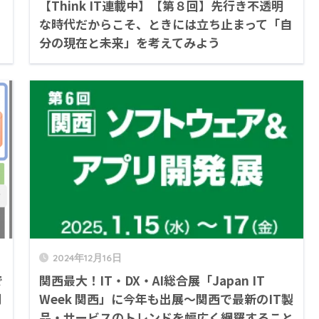
【Think IT連載中】【第８回】先行き不透明
な時代だからこそ、ときには立ち止まって「自
分の現在と未来」を考えてみよう
2024年12月16日
で
関西最大！IT・DX・AI総合展「Japan IT
割
Week 関西」に今年も出展～関西で最新のIT製
品・サービスのトレンドを幅広く網羅すること