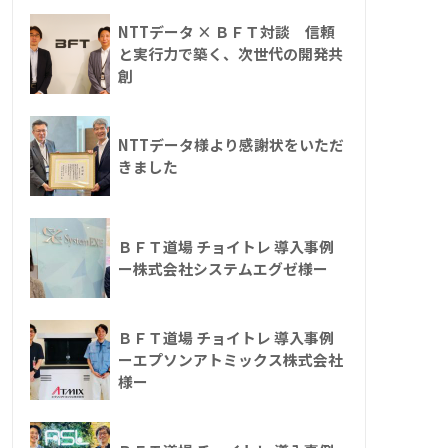
NTTデータ × ＢＦＴ対談 信頼
と実行力で築く、次世代の開発共
創
NTTデータ様より感謝状をいただ
きました
ＢＦＴ道場 チョイトレ 導入事例
ー株式会社システムエグゼ様ー
ＢＦＴ道場 チョイトレ 導入事例
ーエプソンアトミックス株式会社
様ー