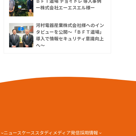
ＢＦＴ道場 チョイトレ 導入事例
ー株式会社エーエスエル様ー
河村電器産業株式会社様へのイン
タビューを公開～「ＢＦＴ道場」
導入で情報セキュリティ意識向上
へ～
ニュース
ケーススタディ
メディア発信
採用情報