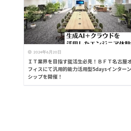
2024年6月20日
ＩＴ業界を目指す就活生必見！ＢＦＴ名古屋
フィスにて汎用的能力活用型5daysインター
シップを開催！