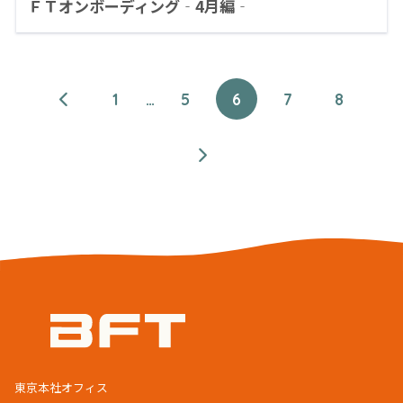
ＦＴオンボーディング‐4月編‐
1
…
5
6
7
8
東京本社オフィス